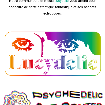
Notre communauté et média
Lucydelic
vous attend pour
connaitre de cette esthétique fantastique et ses aspects
éclectiques.