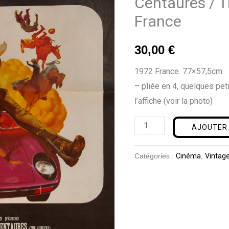
Centaures / 
«
France
Les
Centaures
30,00
€
/
The
1972 France. 77×57,5cm
Honkers
– pliée en 4, quelques pe
»
l’affiche (voir la photo)
1972
France
AJOUTER 
Catégories :
Cinéma
,
Vintag