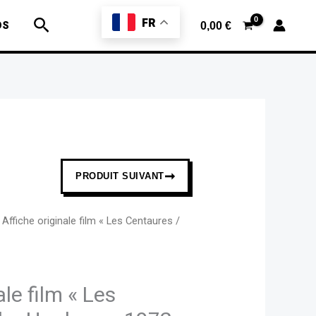
Affiche
Rechercher
FR
originale
OS
0,00
€
film
«
Les
Centaures
/
The
Honkers
➞
PRODUIT SUIVANT
»
1972
 Affiche originale film « Les Centaures /
France
ale film « Les