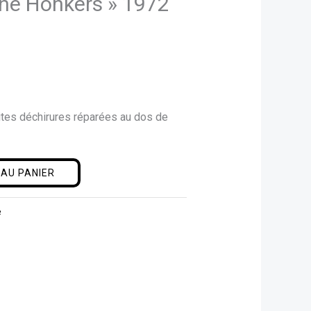
The Honkers » 1972
tites déchirures réparées au dos de
AU PANIER
e