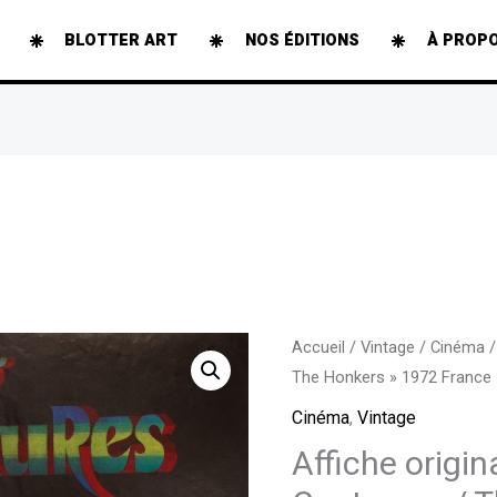
BLOTTER ART
NOS ÉDITIONS
À PROP
quantité
Accueil
/
Vintage
/
Cinéma
/
The Honkers » 1972 France
de
Affiche
Cinéma
,
Vintage
originale
Affiche origin
film