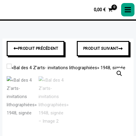
«Bal
Aller
des
0,00
€
au
4
contenu
Z’arts-
invitations
lithographiées»
➞
➞
PRODUIT PRÉCÉDENT
PRODUIT SUIVANT
1948,
signée
quantité
de
«Bal
des
4
Z’arts-
invitations
lithographiées»
1948,