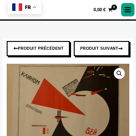
Aller
FR
0,00
€
au
contenu
➞
➞
PRODUIT PRÉCÉDENT
PRODUIT SUIVANT