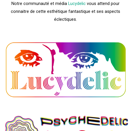
Notre communauté et média
Lucydelic
vous attend pour
connaitre de cette esthétique fantastique et ses aspects
éclectiques.