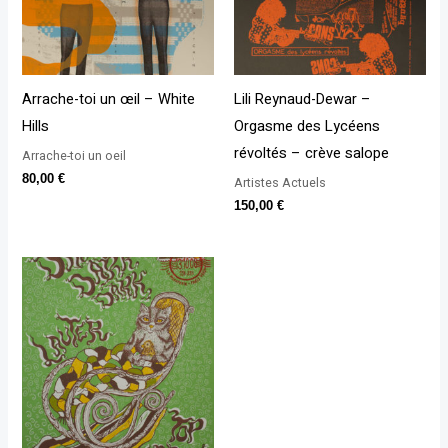
Arrache-toi un œil – White
Lili Reynaud-Dewar –
Hills
Orgasme des Lycéens
révoltés – crève salope
Arrache-toi un oeil
80,00
€
Artistes Actuels
150,00
€