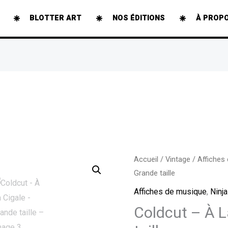
BLOTTER ART
NOS ÉDITIONS
À PROP
quantité
Accueil
/
Vintage
/
Affiches
Grande taille
de
Coldcut
Affiches de musique
,
Ninj
-
Coldcut – À L
À