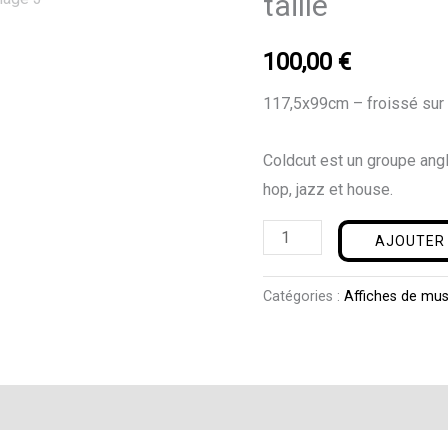
taille
La
Cigale
100,00
€
-
Grande
117,5x99cm – froissé sur 
taille
Coldcut est un groupe ang
hop, jazz et house.
AJOUTER 
Catégories :
Affiches de mu