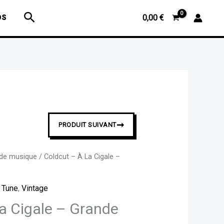
Coldcut
Rechercher
OS
0,00
€
-
À
La
Cigale
-
Grande
taille
➞
PRODUIT SUIVANT
 de musique
/ Coldcut – À La Cigale –
a Tune
,
Vintage
a Cigale – Grande