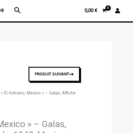
El
Rechercher
OS
0,00
€
Volcano,
Mexico
»
-
Galas,
Affiche
originale,
1943,
➞
PRODUIT SUIVANT
Mexique.
 « El Volcano, Mexico » – Galas, Affiche
Mexico » – Galas,