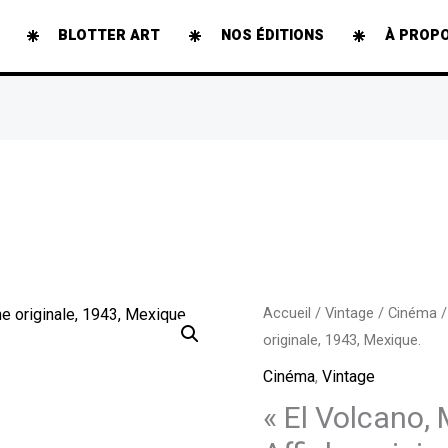
BLOTTER ART
NOS ÉDITIONS
À PROP
quantité
Accueil
/
Vintage
/
Cinéma
/
originale, 1943, Mexique.
de
«
Cinéma
,
Vintage
El
« El Volcano, 
Volcano,