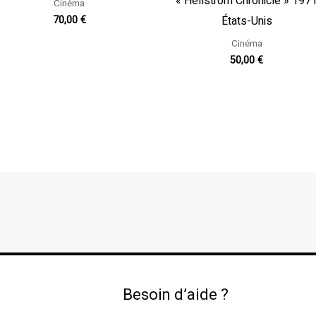
« Hellstrom Chronicle » 197
Cinéma
États-Unis
70,00
€
Cinéma
50,00
€
Besoin d’aide ?