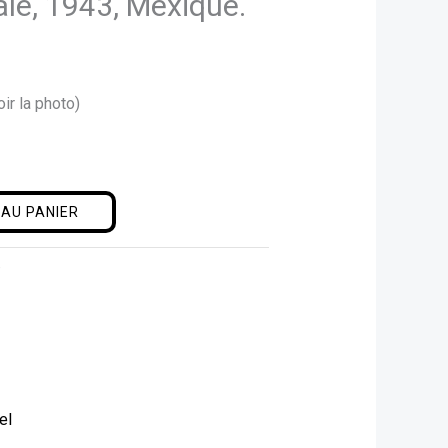
ale, 1943, Mexique.
ir la photo)
AU PANIER
e
el