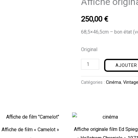
Affiche origin
Mexico
»
250,00
€
-
Galas,
68,5×46,5cm – bon état (vo
Affiche
originale,
Original
1943,
AJOUTER 
Mexique.
Catégories :
Cinéma
,
Vintag
Affiche originale film Ed Spieg
Affiche de film « Camelot »