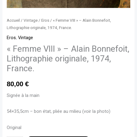
Lithographie
originale,
Accueil
/
Vintage
/
Eros
/ « Femme VIII » – Alain Bonnefoit,
1974,
Lithographie originale, 1974, France.
France.
Eros
,
Vintage
« Femme VIII » – Alain Bonnefoit,
Lithographie originale, 1974,
France.
80,00
€
Signée à la main
54×35,5cm – bon état, pliée au milieu (voir la photo)
Original