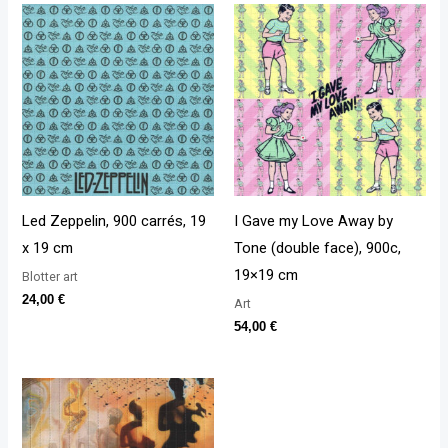
Led Zeppelin, 900 carrés, 19
I Gave my Love Away by
x 19 cm
Tone (double face), 900c,
19×19 cm
Blotter art
24,00
€
Art
54,00
€