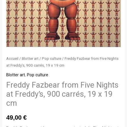
900
carrés,
19
x
19
cm
Accueil
/
Blotter art
/
Pop culture
/ Freddy Fazbear from Five Nights
at Freddy’s, 900 carrés, 19 x 19 cm
Blotter art
,
Pop culture
Freddy Fazbear from Five Nights
at Freddy’s, 900 carrés, 19 x 19
cm
49,00
€