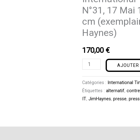
N°31,
N°31, 17 Mai 
17
cm (exemplair
Mai
Haynes)
1966,
UK,
46,5
170,00
€
x
AJOUTER 
30
cm
Catégories :
International Ti
(exemplaire
Étiquettes :
alternatif
,
contre
signé
IT
,
JimHaynes
,
presse
,
press
par
Jim
Haynes)