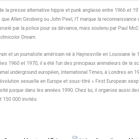
de la presse alternative hippie et punk anglaise entre 1966 et 197
 que Allen Ginsberg ou John Peel, IT marque la reconnaissance de
celé par la police pour sa déviance, mais soutenu par Paul McCar
echnicolor Dream.
ain et un journaliste américain né à Haynesville en Louisiane l
ées 1960 et 1970, il a été l’un des principaux animateurs de la 
rnal underground européen, International Times, à Londres en 19
révolution sexuelle en Europe et sous-titré « First European sexp
ersité jusque dans les années 1990. Chez lui, il organise aussi de
t 150 000 invités.