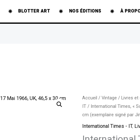
BLOTTER ART
NOS ÉDITIONS
À PROP
quantité
Accueil
/
Vintage
/
Livres et
IT
/ International Times, « S
de
cm (exemplaire signé par J
International
Times,
International Times - IT
,
Li
"Sounds",
International