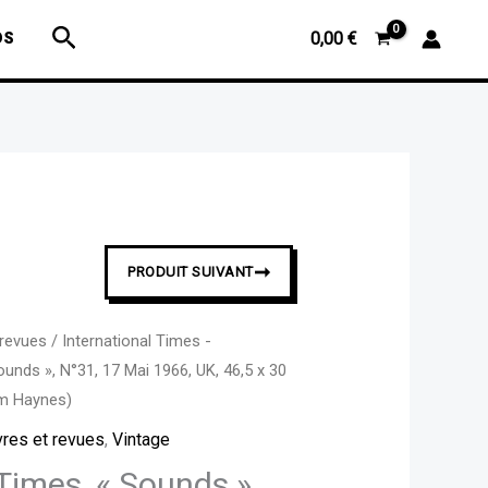
Times,
Rechercher
OS
0,00
€
"Sounds",
N°31,
17
Mai
1966,
UK,
46,5
x
➞
PRODUIT SUIVANT
30
cm
 revues
/
International Times -
(exemplaire
ounds », N°31, 17 Mai 1966, UK, 46,5 x 30
signé
im Haynes)
par
vres et revues
,
Vintage
Jim
 Times, « Sounds »,
Haynes)