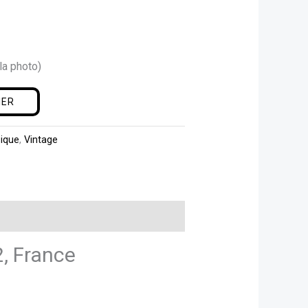
la photo)
IER
sique
,
Vintage
2, France