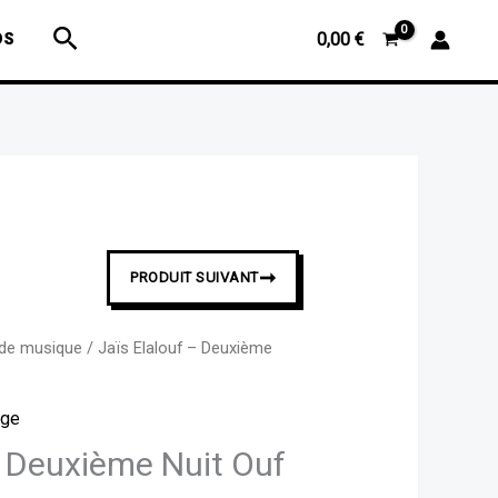
Jaïs
Rechercher
OS
0,00
€
Elalouf
-
Deuxième
Nuit
Ouf
➞
PRODUIT SUIVANT
 de musique
/ Jaïs Elalouf – Deuxième
age
– Deuxième Nuit Ouf