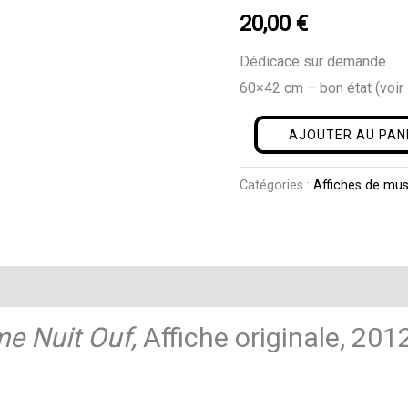
Deuxième
20,00
€
Nuit
Dédicace sur demande
Ouf
60×42 cm – bon état (voir 
AJOUTER AU PAN
Catégories :
Affiches de mu
e Nuit Ouf,
Affiche originale, 201