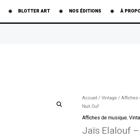
BLOTTER ART
NOS ÉDITIONS
À PROP
quantité
Accueil
/
Vintage
/
Affiches
Nuit Ouf
de
Jaïs
Affiches de musique
,
Vint
Elalouf
Jaïs Elalouf 
-