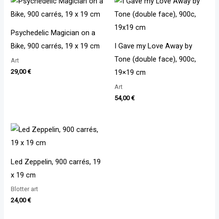
Psychedelic Magician on a
Bike, 900 carrés, 19 x 19 cm
I Gave my Love Away by
Tone (double face), 900c,
Art
19×19 cm
29,00
€
Art
54,00
€
Led Zeppelin, 900 carrés, 19
x 19 cm
Blotter art
24,00
€