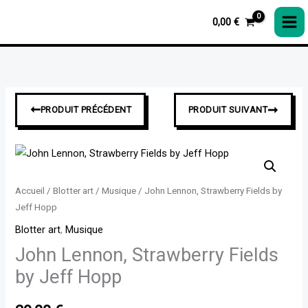
John
Aller
Lennon,
0,00
€
au
Strawberry
contenu
Fields
by
Jeff
➞
➞
PRODUIT PRÉCÉDENT
PRODUIT SUIVANT
Hopp
quantité
de
John
Accueil
/
Blotter art
/
Musique
/ John Lennon, Strawberry Fields by
Lennon,
Jeff Hopp
Strawberry
Blotter art
,
Musique
Fields
John Lennon, Strawberry Fields
by
by Jeff Hopp
Jeff
Hopp