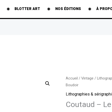
BLOTTER ART
NOS ÉDITIONS
À PROP
quantité
Accueil
/
Vintage
/
Lithogra
Boudoir
de
Coutaud
Lithographies & sérigraph
-
Coutaud – Le
Le