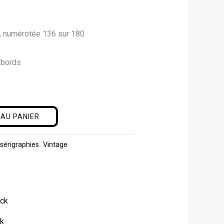
n, numérotée 136 sur 180
 bords
AU PANIER
 sérigraphies
,
Vintage
ck