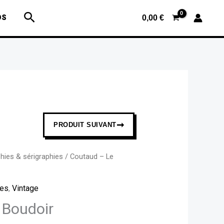
Coutaud
Rechercher
OS
-
0,00
€
Le
Boudoir
➞
PRODUIT SUIVANT
phies & sérigraphies
/ Coutaud – Le
ies
,
Vintage
 Boudoir