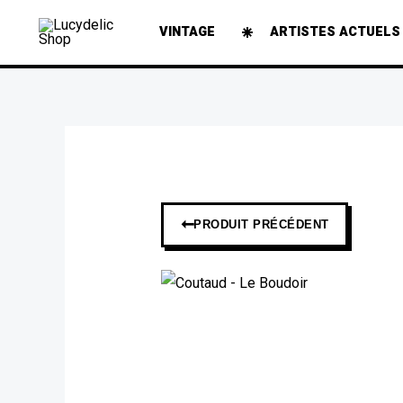
Aller
VINTAGE
ARTISTES ACTUELS
au
contenu
➞
PRODUIT PRÉCÉDENT