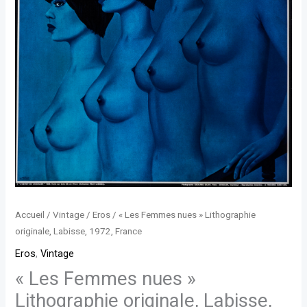
Labisse,
1972,
France
Accueil
/
Vintage
/
Eros
/ « Les Femmes nues » Lithographie
originale, Labisse, 1972, France
Eros
,
Vintage
« Les Femmes nues »
Lithographie originale, Labisse,