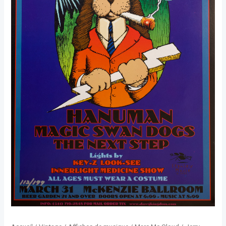
Dead)
-
Vince
Welnick