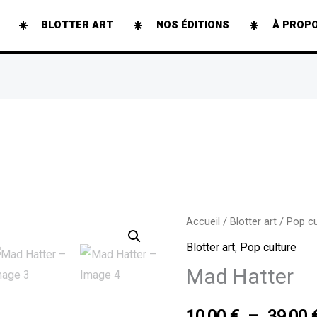
BLOTTER ART
NOS ÉDITIONS
À PROP
quantité
Accueil
/
Blotter art
/
Pop cu
de
Blotter art
,
Pop culture
Mad
Mad Hatter
Hatter
10,00
€
–
39,00