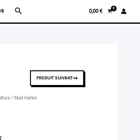
prix :
Rechercher
OS
0,00
€
10,00 €
à
39,00 €
➞
PRODUIT SUIVANT
lture
/ Mad Hatter
Plage
de
prix :
€