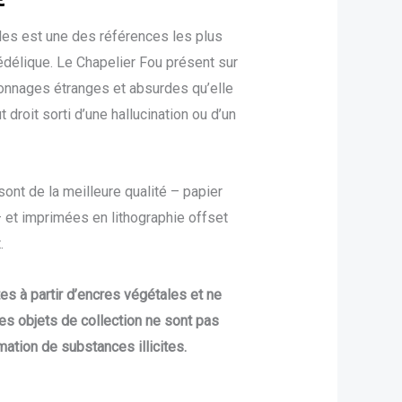
10,00 €
les est une des références les plus
à
édélique. Le Chapelier Fou présent sur
39,00 €
sonnages étranges et absurdes qu’elle
 droit sorti d’une hallucination ou d’un
ont de la meilleure qualité – papier
 et imprimées en lithographie offset
.
tes à partir d’encres végétales et ne
es objets de collection ne sont pas
mation de substances illicites.