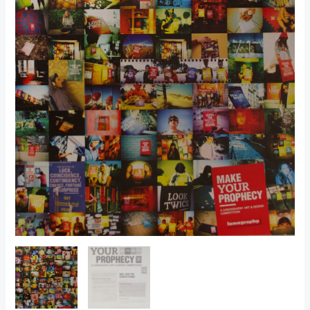
Lomography,
Recto
Verso,
2011,
Autriche.