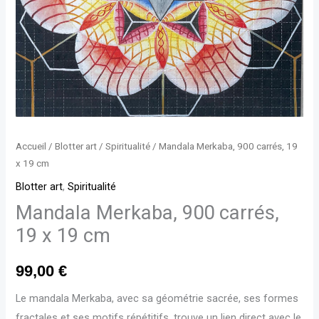
cm
Accueil
/
Blotter art
/
Spiritualité
/ Mandala Merkaba, 900 carrés, 19
x 19 cm
Blotter art
,
Spiritualité
Mandala Merkaba, 900 carrés,
19 x 19 cm
99,00
€
Le mandala Merkaba, avec sa géométrie sacrée, ses formes
fractales et ses motifs répétitifs, trouve un lien direct avec le