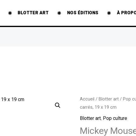
BLOTTER ART
NOS ÉDITIONS
À PROP
quantité
Accueil
/
Blotter art
/
Pop cu
carrés, 19 x 19 cm
de
Mickey
Blotter art
,
Pop culture
Mouse
Mickey Mouse
Rainbow,