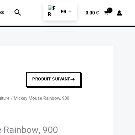
Mickey
Rechercher
Mouse
FR
OS
0,00
€
Rainbow,
900
carrés,
19
x
19
cm
➞
PRODUIT SUIVANT
lture
/ Mickey Mouse Rainbow, 900
 Rainbow, 900