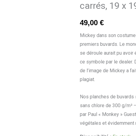
carrés, 19 x 
900
carrés,
49,00
€
19
x
Mickey dans son costume d
19
premiers buvards. Le mond
cm
se déroule aurait pu avoir 
ce symbole par le dealer. 
de l’image de Mickey a fai
plagiat.
Nos planches de buvards s
sans chlore de 300 g/m² –
par Paul « Monkey » Guest.
végétales et évidemment n