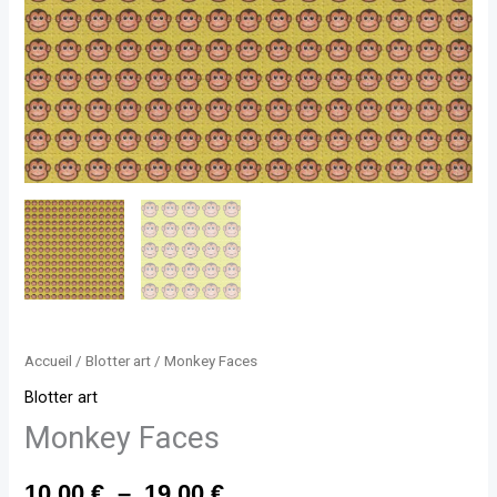
Accueil
/
Blotter art
/ Monkey Faces
Blotter art
Monkey Faces
10,00
€
–
19,00
€