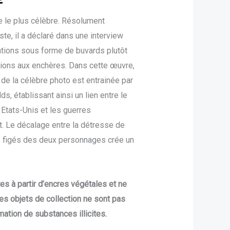
10,00 €
te le plus célèbre. Résolument
à
ste, il a déclaré dans une interview
44,00 €
réations sous forme de buvards plutôt
ions aux enchères. Dans cette œuvre,
m de la célèbre photo est entrainée par
, établissant ainsi un lien entre le
tats-Unis et les guerres
t. Le décalage entre la détresse de
es figés des deux personnages crée un
tes à partir d’encres végétales et ne
es objets de collection ne sont pas
mation de substances illicites.