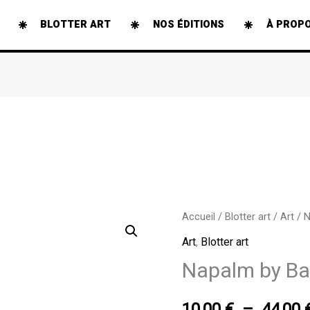
BLOTTER ART
NOS ÉDITIONS
À PROP
quantité
Accueil
/
Blotter art
/
Art
/ N
de
Art
,
Blotter art
Napalm
Napalm by Ba
by
Banksy
10,00
€
–
44,00