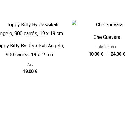
Plage
de
prix :
Che Guevara
10,00
à
rippy Kitty By Jessikah Angelo,
Blotter art
24,00
900 carrés, 19 x 19 cm
10,00
€
–
24,00
€
Art
19,00
€