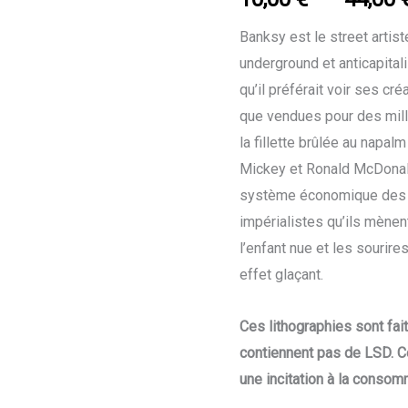
Banksy est le street artis
underground et anticapitali
qu’il préférait voir ses c
que vendues pour des mill
la fillette brûlée au napal
Mickey et Ronald McDonalds
système économique des E
impérialistes qu’ils mènen
l’enfant nue et les sourir
effet glaçant.
Ces lithographies sont fai
contiennent pas de LSD. C
une incitation à la consom