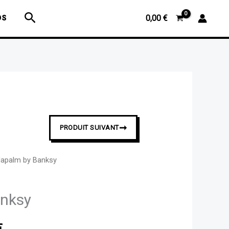
Rechercher
OS
0,00
€
➞
PRODUIT SUIVANT
apalm by Banksy
Plage
de
nksy
prix :
€