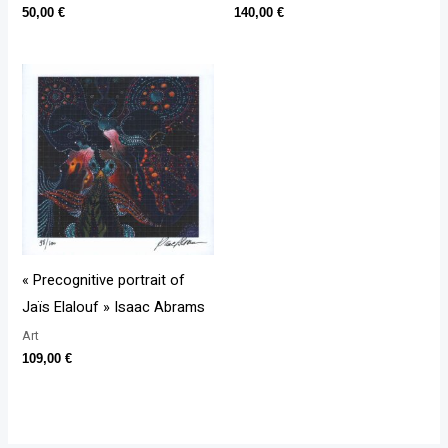
50,00
€
140,00
€
« Precognitive portrait of
Jaïs Elalouf » Isaac Abrams
Art
109,00
€