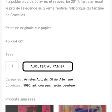
Il a publié plus de 60 livres et revues. En 2017, l’artiste reçoit
le prix de l’élégance au 27ème festival folklorique du fanzine
de Bruxelles.
Peinture originale sur papier
45 x 64 cm
1999
AJOUTER AU PANIER
Catégories :
Artistes Actuels
,
Olivier Allemane
Étiquettes :
1990
,
art
,
couleurs
,
jardin
,
peinture
Produits similaires