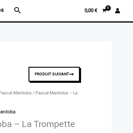
Pascal
Rechercher
OS
0,00
€
Manitoba
-
La
Trompette
soleil
➞
PRODUIT SUIVANT
Pascal Manitoba
/ Pascal Manitoba – La
anitoba
oba – La Trompette