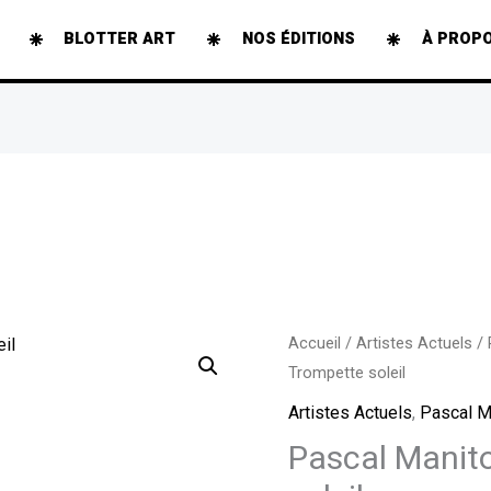
BLOTTER ART
NOS ÉDITIONS
À PROP
quantité
Accueil
/
Artistes Actuels
/
Trompette soleil
de
Pascal
Artistes Actuels
,
Pascal M
Manitoba
Pascal Manit
-