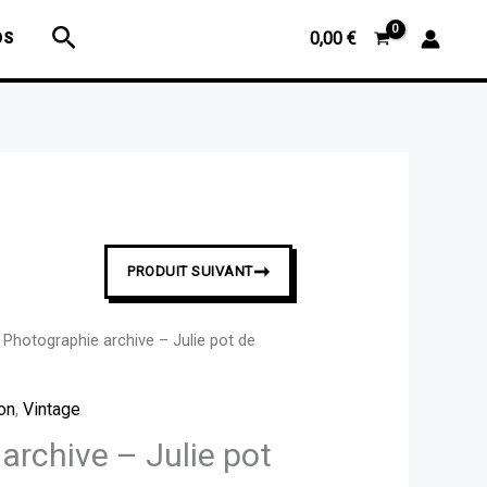
Photographie
Rechercher
OS
0,00
€
archive
-
Julie
pot
de
colle
➞
PRODUIT SUIVANT
 Photographie archive – Julie pot de
ion
,
Vintage
archive – Julie pot