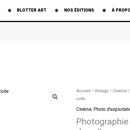
BLOTTER ART
NOS ÉDITIONS
À PROP
quantité
Accueil
/
Vintage
/
Cinéma
/
colle
de
Photographie
Cinéma
,
Photo d'exploitat
archive
Photographie 
-