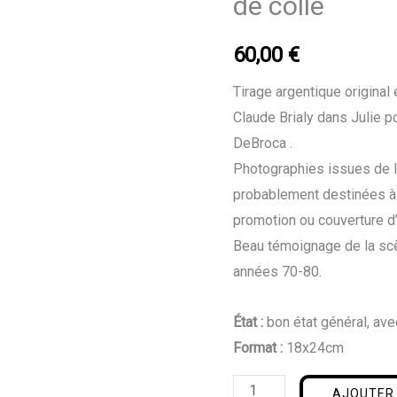
de colle
Julie
pot
60,00
€
de
colle
Tirage argentique original
Claude Brialy dans Julie po
DeBroca .
Photographies issues de l
probablement destinées à l
promotion ou couverture d
Beau témoignage de la sc
années 70-80.
État :
bon état général, av
Format :
18x24cm
AJOUTER 