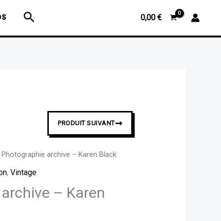
Photographie
Rechercher
OS
0,00
€
archive
-
Karen
Black
➞
PRODUIT SUIVANT
 Photographie archive – Karen Black
ion
,
Vintage
 archive – Karen