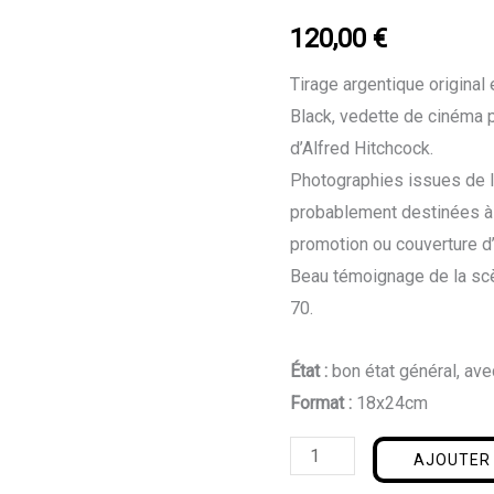
Karen
120,00
€
Black
Tirage argentique original
Black, vedette de cinéma 
d’Alfred Hitchcock.
Photographies issues de l
probablement destinées à l
promotion ou couverture d
Beau témoignage de la sc
70.
État :
bon état général, av
Format :
18x24cm
AJOUTER 