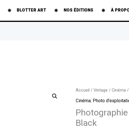
BLOTTER ART
NOS ÉDITIONS
À PROP
quantité
Accueil
/
Vintage
/
Cinéma
/
de
Cinéma
,
Photo d'exploitat
Photographie
Photographie
archive
Black
-