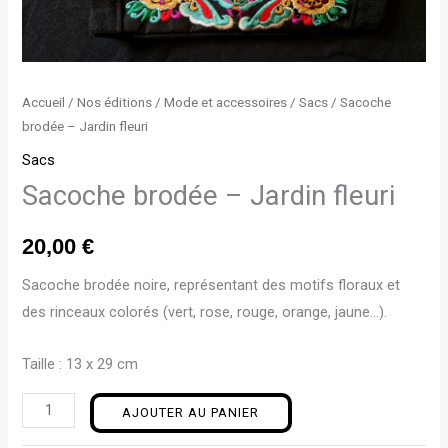
Accueil
/
Nos éditions
/
Mode et accessoires
/
Sacs
/ Sacoche
brodée – Jardin fleuri
Sacs
Sacoche brodée – Jardin fleuri
20,00
€
Sacoche brodée noire, représentant des motifs floraux et
des rinceaux colorés (ve
rt, rose, rouge, orange, jaune…).
Taille : 13 x 29 cm
AJOUTER AU PANIER