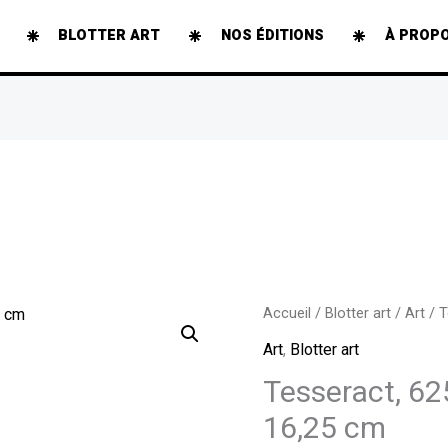
BLOTTER ART
NOS ÉDITIONS
À PROP
quantité
Accueil
/
Blotter art
/
Art
/ T
de
Art
,
Blotter art
Tesseract,
Tesseract, 62
625
16,25 cm
carrés,