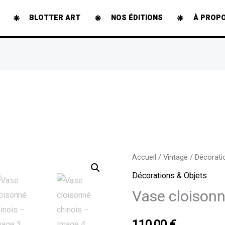
BLOTTER ART
NOS ÉDITIONS
À PROP
quantité
Accueil
/
Vintage
/
Décorati
de
Décorations & Objets
Vase
Vase cloisonn
cloisonné
chinois
110,00
€