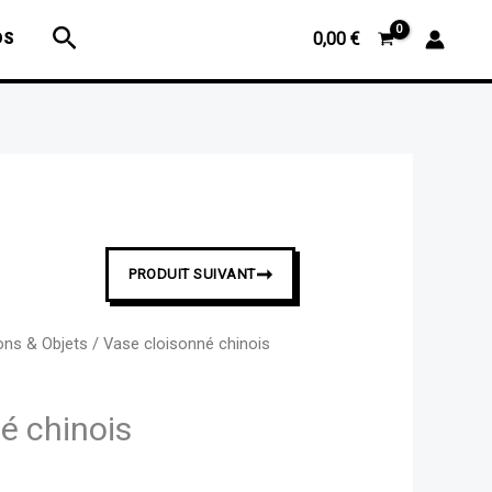
Vase
Rechercher
OS
0,00
€
cloisonné
chinois
➞
PRODUIT SUIVANT
ons & Objets
/ Vase cloisonné chinois
é chinois