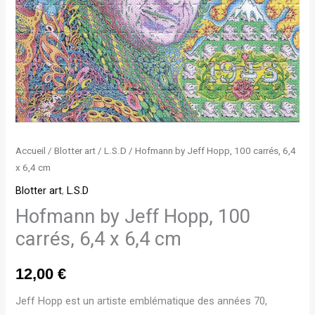
x
6,4
cm
Accueil
/
Blotter art
/
L.S.D
/ Hofmann by Jeff Hopp, 100 carrés, 6,4
x 6,4 cm
Blotter art
,
L.S.D
Hofmann by Jeff Hopp, 100
carrés, 6,4 x 6,4 cm
12,00
€
Jeff Hopp est un artiste emblématique des années 70,