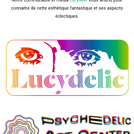
Notre communauté et média
Lucydelic
vous attend pour
connaitre de cette esthétique fantastique et ses aspects
éclectiques.