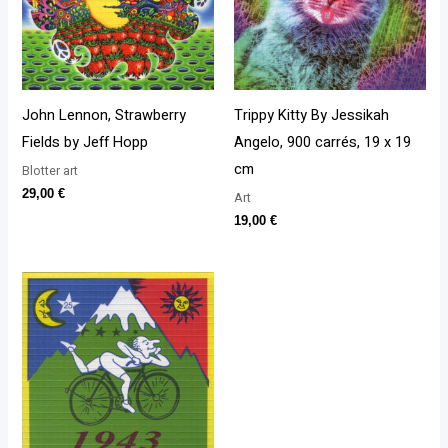
John Lennon, Strawberry
Trippy Kitty By Jessikah
Fields by Jeff Hopp
Angelo, 900 carrés, 19 x 19
cm
Blotter art
29,00
€
Art
19,00
€
Plage
de
prix :
10,00 €
à
24,00 €