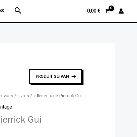
"Iléités"
Rechercher
OS
0,00
€
de
Pierrick
Gui
➞
PRODUIT SUIVANT
 revues
/
Livres
/ « Iléités » de Pierrick Gui
intage
Pierrick Gui