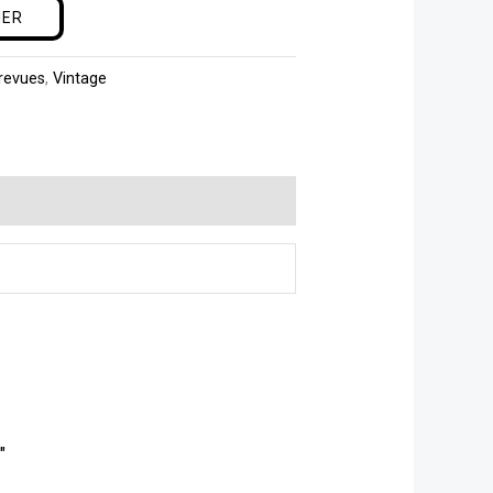
IER
 revues
,
Vintage