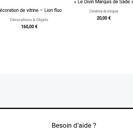
« Le Divin Marquis de Sade 
écoration de vitrine – Lion fluo
Cinéma érotique
20,00
€
Décorations & Objets
160,00
€
Besoin d’aide ?