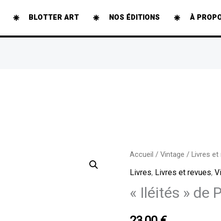
BLOTTER ART
NOS ÉDITIONS
À PROP
quantité
Accueil
/
Vintage
/
Livres et
de
Livres
,
Livres et revues
,
V
"Iléités"
« Iléités » de 
de
Pierrick
23,00
€