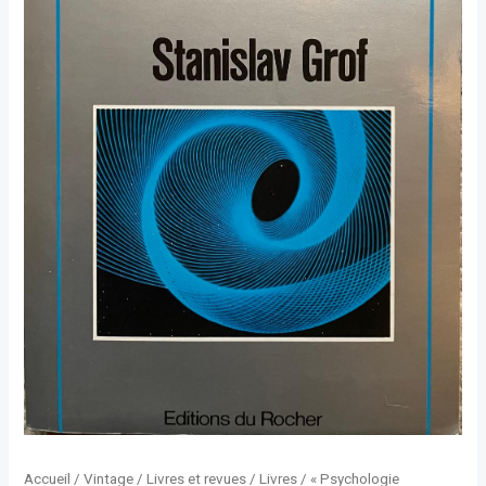
Accueil
/
Vintage
/
Livres et revues
/
Livres
/ « Psychologie