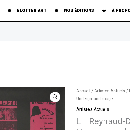
BLOTTER ART
NOS ÉDITIONS
À PROP
quantité
Accueil
/
Artistes Actuels
/ 
Underground rouge
de
Lili
Artistes Actuels
Reynaud-
Lili Reynaud-
Dewar