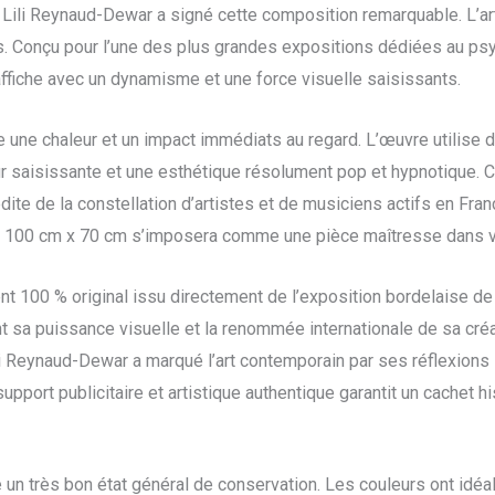
 Lili Reynaud-Dewar a signé cette composition remarquable. L’ar
s. Conçu pour l’une des plus grandes expositions dédiées au ps
affiche avec un dynamisme et une force visuelle saisissants.
e une chaleur et un impact immédiats au regard. L’œuvre utilise
ur saisissante et une esthétique résolument pop et hypnotique.
édite de la constellation d’artistes et de musiciens actifs en Fra
de 100 cm x 70 cm s’imposera comme une pièce maîtresse dans vo
nt 100 % original issu directement de l’exposition bordelaise d
t sa puissance visuelle et la renommée internationale de sa créat
Reynaud-Dewar a marqué l’art contemporain par ses réflexions sur
pport publicitaire et artistique authentique garantit un cachet h
he un très bon état général de conservation. Les couleurs ont idéa