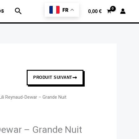
Lili
Rechercher
FR
Reynaud-
OS
0,00
€
Dewar
-
Grande
Nuit
Underground
rouge
➞
PRODUIT SUIVANT
Lili Reynaud-Dewar – Grande Nuit
Dewar – Grande Nuit