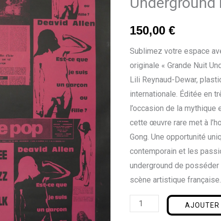
Underground 
-
Grande
150,00
€
Nuit
Underground
Sublimez votre espace ave
rouge
originale « Grande Nuit U
Lili Reynaud-Dewar, plast
internationale. Éditée en 
l’occasion de la mythique
cette œuvre rare met à l’h
Gong. Une opportunité uniq
contemporain et les passi
underground de posséder u
scène artistique française
AJOUTER 