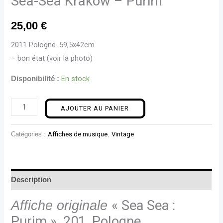
Sea-Sea Krakow – Purim
25,00
€
2011 Pologne. 59,5x42cm
– bon état (voir la photo)
En stock
Disponibilité :
AJOUTER AU PANIER
Catégories :
Affiches de musique
,
Vintage
Description
Affiche originale
« Sea Sea :
Purim », 201, Pologne