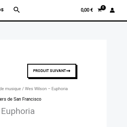
Wes
Rechercher
OS
0,00
€
Wilson
-
Euphoria
➞
PRODUIT SUIVANT
 de musique
/ Wes Wilson – Euphoria
ers de San Francisco
 Euphoria