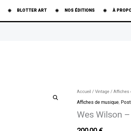
BLOTTER ART
NOS ÉDITIONS
À PROP
quantité
Accueil
/
Vintage
/
Affiches
de
Affiches de musique
,
Post
Wes
Wes Wilson –
Wilson
-
200,00
€