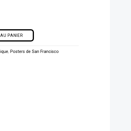
m
AU PANIER
sique
,
Posters de San Francisco